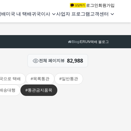
로그인
회원가입
택배
미국 내 택배
귀국이사
사업자 프로그램
고객센터
/
Blog
/
ERUN택배 블로그
82,988
전체 페이지뷰
국으로 택배
#목록통관
#일반통관
#배송대행
#통관금지품목