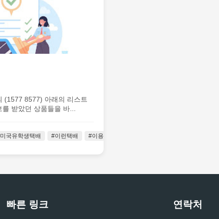
1577 8577) 아래의 리스트
 받았던 상품들을 바...
#미국유학생택배
#이런택배
#이용가이드
#통관금지품목
#통관금지품
빠른 링크
연락처