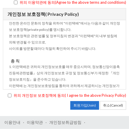
위의 이용약관에 동의(Agree to the above terms and conditions)
가.“배송/결제대행형” 거래계약 유형은 고객이 해외사이트에서 직접 구매
한 제품(고객이 "이런택배" 배송신청 게시판에 올려준 제품 URL에 대하여
개인정보 보호정책( Privacy Policy)
결제 대행된 제품도 포함함 )이 미국선적회사 창고를 통하여 고객이 원하는
안전한 온라인 문화의 정착을 위하여 "이런택배"에서는 다음과 같이 개인정
지점으로 배송될 수 있도록 중개용역을 제공하는 것을 말합니다.
보 보호정책(private policy)를 명시합니다.
미국 선적회사의 물류창고에서 고객이 해외사이트에서 직접 구매한 제품을
본 보호정책은 관련 법률 및 정부지침의 변경과 "이런택배"의 내부 방침에
수령한 후, 국내 고객이 지정한 수령처까지 배송, 통관 등의 서비스를 제공하
의해 변경될 수 있으므로,
여 배송해 드립니다.
사이트를 방문할 때마다 적절히 확인하여 주시기 바랍니다.
3. "회원"이라 함은 이런택배 에 개인정보를 제공하여 회원등록을 한 개인이
용자로서, 이런택배 의 정보를 지속적으로 제공받으며 이런택배 이 제공하
총 칙
는 서비스를 계속적으로 이용할 수 있는 자를 말합니다.
1. 이런택배은 귀하의 개인정보보호를 매우 중요시하며, 정보통신망이용촉
단, 법인이나 회사명의 등으로의 가입은 관련법규에 따라 회원등록이 불가
진등에관한법률』상의 개인정보보호 규정 및 정보통신부가 제정한 『개인
능합니다.
정보보호지침』을 준수하고 있습니다.
이런택배 는 개인정보보호방침을 통하여 귀하께서 제공하시는 개인정보가
제3조(약관의 명시와 설명 및 개정)
어떠한 용도와 방식으로 이용되고 있으며 개인정보보호를 위해 어떠한 조
1. 이런택배 은 이 약관의 내용과 상호 및 대표자 성명, 영업소 소재지 주소
위의 개인정보 보호정책에 동의( I agree to the above Privacy Policy)
치가 취해지고 있는지 알려드립니다.
(소비자의 불만을 처리할 수 있는 곳의 주소를 포함) 전화번호, 모사전송번
호, 전자우편주소, 사업자등록번호, 통신판매업 신고번호, 개인정보 관리책
회원가입(Join)
취소(Cancel)
당사는 고객의 개인정보를 암호화된 시스템에 저장하며, 내부 접근 권한을
임자 등을 회원이 쉽게 알 수 있도록 이런택배 의 초기 서비스화면(전면)에
최소화하고 있습니다. 모든 고객 정보는 GDPR 및 CCPA 등 개인정보 보호 규
게시합니다. 다만, 약관의 내용은 회원이 연결화면을 통하여 볼 수 있도록 할
이용안내
·
이용약관
·
개인정보취급방침
·
정을 기준으로 수집·관리되며, 외부 제3자에게 공유되지 않습니다. 자사 웹
수 있습니다.