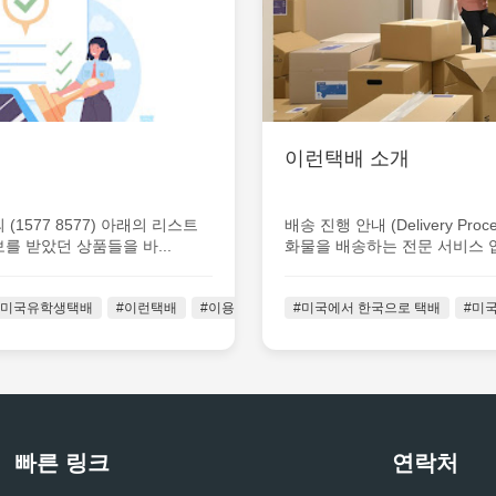
이런택배 소개
1577 8577) 아래의 리스트
배송 진행 안내 (Delivery P
 받았던 상품들을 바...
화물을 배송하는 전문 서비스 입니
#미국유학생택배
#이런택배
#이용가이드
#미국에서 한국으로 택배
#통관금지품목
#통관금지품
#미
빠른 링크
연락처