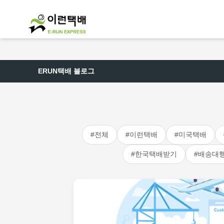
ERUN택배 블로그
#전체
#이런택배
#미국택배
#한국택배받기
#배송대