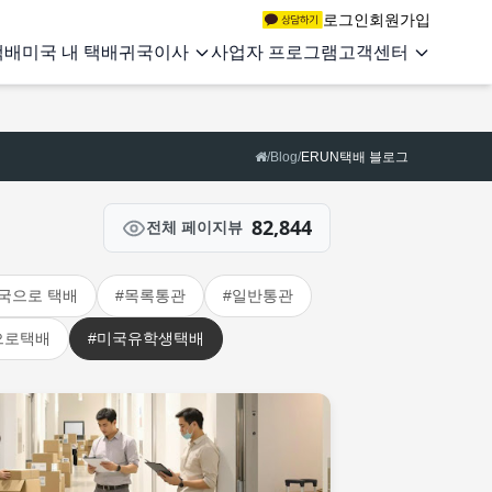
로그인
회원가입
택배
미국 내 택배
귀국이사
사업자 프로그램
고객센터
/
Blog
/
ERUN택배 블로그
82,844
전체 페이지뷰
국으로 택배
#목록통관
#일반통관
으로택배
#미국유학생택배