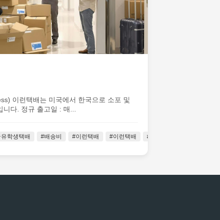
rocess) 이런택배는 미국에서 한국으로 소포 및
다. 정규 출고일 : 매...
2025-
목안내
국유학생택배
#통관문제
#배송비
#한국택배추천
#이런택배
#해외직구배송
#이런택배
#한인택배추천
#해외택배
#해외직
07-03